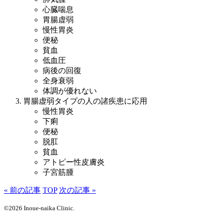
心臓喘息
胃腸虚弱
慢性胃炎
便秘
貧血
低血圧
病後の回復
全身衰弱
体調が優れない
胃腸虚弱タイプの人の諸疾患に応用
慢性胃炎
下痢
便秘
脱肛
貧血
アトピー性皮膚炎
子宮筋腫
« 前の記事
TOP
次の記事 »
©2026 Inoue-naika Clinic.