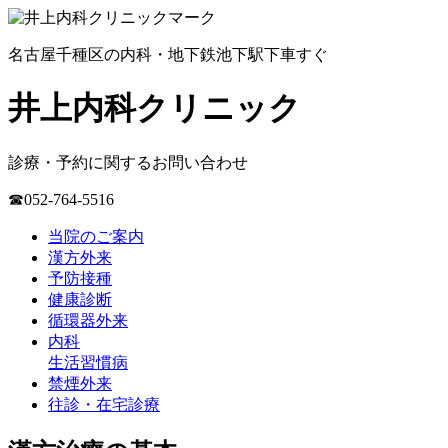
名古屋千種区の内科・地下鉄池下駅下車すぐ
井上内科クリニック
診療・予約に関するお問い合わせ
☎052-764-5516
当院のご案内
漢方外来
予防接種
健康診断
循環器外来
内科
生活習慣病
禁煙外来
往診・在宅診療