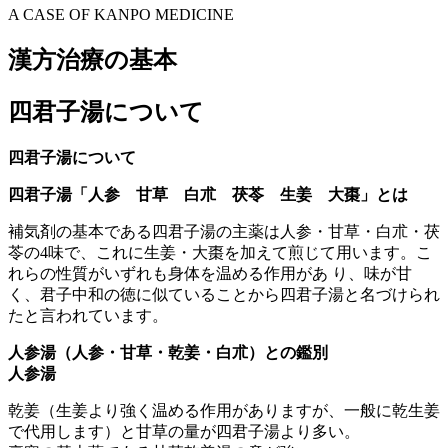
A CASE OF KANPO MEDICINE
漢方治療の基本
四君子湯について
四君子湯について
四君子湯「人参 甘草 白朮 茯苓 生姜 大棗」とは
補気剤の基本である四君子湯の主薬は人参・甘草・白朮・茯
苓の4味で、これに生姜・大棗を加えて煎じて用います。こ
れらの性質がいずれも身体を温める作用があ り、味が甘
く、君子中和の徳に似ていることから四君子湯と名づけられ
たと言われています。
人参湯（人参・甘草・乾姜・白朮）との鑑別
人参湯
乾姜（生姜より強く温める作用がありますが、一般に乾生姜
で代用します）と甘草の量が四君子湯より多い。