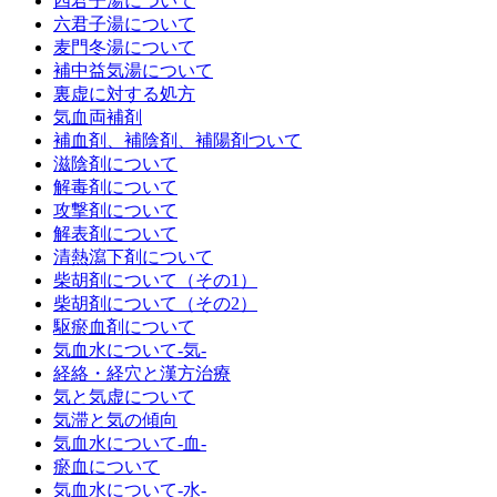
四君子湯について
六君子湯について
麦門冬湯について
補中益気湯について
裏虚に対する処方
気血両補剤
補血剤、補陰剤、補陽剤ついて
滋陰剤について
解毒剤について
攻撃剤について
解表剤について
清熱瀉下剤について
柴胡剤について（その1）
柴胡剤について（その2）
駆瘀血剤について
気血水について‐気‐
経絡・経穴と漢方治療
気と気虚について
気滞と気の傾向
気血水について‐血‐
瘀血について
気血水について‐水‐