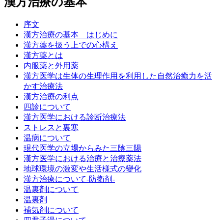
漢方治療の基本
序文
漢方治療の基本 はじめに
漢方薬を扱う上での心構え
漢方薬とは
内服薬と外用薬
漢方医学は生体の生理作用を利用した自然治癒力を活
かす治療法
漢方治療の利点
四診について
漢方医学における診断治療法
ストレスと裏寒
温病について
現代医学の立場からみた三陰三陽
漢方医学における治療と治療薬法
地球環境の激変や生活様式の變化
漢方治療について‐防衛剤‐
温裏剤について
温裏剤
補気剤について