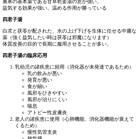
裏寒の基本薬である甘草乾姜湯の意が強い。
益気する効果が強い。温める作用が勝っている
四君子湯
白朮と茯苓が配された、水の上げ下げを生体に任せる中庸な
薬（強く益気したい時は茯苓は邪魔になります）
体質改善の目的で長期に服用させることが多い。
四君子湯の臨床応用
乳幼児の諸疾患に頻用（消化器が未発達であるため）
乳の飲みが悪い
発育が悪い
食が細い
風邪をひきやすい
風邪が治りにくい
喘息
アトピー性皮膚炎
老人の諸疾患に使用（心肺機能、消化器機能が衰えて
くるため）
慢性気管支炎
肺気腫