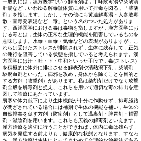
一般的には，漢方医学でいう解毒剤は，十味敗毒湯や柴胡清
肝湯など，いわゆる解毒証体質に用いて排毒を図る，「柴胡
剤」を指します。しかし，その他にも黄連解毒湯・人参敗毒
散・宣毒発表湯など「毒」という名のついた処方がありま
す。西洋医学における毒は毒物を指しますが，漢方医学にお
ける毒とは，生体の正常な生理的機能を阻害しているものを
意味します。水毒・血毒・気毒などの表現がありますが，こ
れらは受けたストレスが排除されず，生体に残存して，正気
の運行を阻害している状態を指していると考えられます。漢
方医学には汗・吐・下・中和といった手段で，毒(ストレス)
を積極的に体外に排出させる解表剤や清熱瀉下剤，柴胡剤，
駆瘀血剤といった，病邪を攻め，身体から除くことを目的と
する方剤（攻撃剤）があります。私は柴胡剤だけでなく攻撃
剤全般を解毒剤と捉え、これらを用いて適切な毒の排出を意
図して診療にあたっています。
裏寒や体力低下により生体機能が十分に作動せず，排毒経路
が閉ざされている場合には補剤で生体の機能を補い，生体の
自然排毒を促す方剤（防衛剤）として温裏剤・脾胃剤・補腎
剤・滋陰剤を用います。これらも広義の解毒剤といえます。
漢方治療を適切に行うことができれば，体内に毒は残らず，
病気を発症する前よりも，健康的な状態となります。すなわ
ち，漢方治療は生体にとってきわめて合理的な治療法である