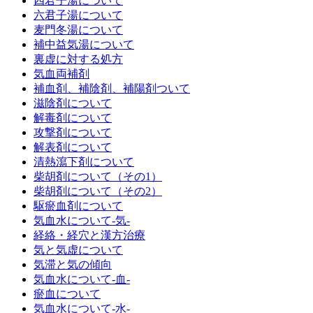
四君子湯について
六君子湯について
麦門冬湯について
補中益気湯について
裏虚に対する処方
気血両補剤
補血剤、補陰剤、補陽剤ついて
滋陰剤について
解毒剤について
攻撃剤について
解表剤について
清熱瀉下剤について
柴胡剤について（その1）
柴胡剤について（その2）
駆瘀血剤について
気血水について‐気‐
経絡・経穴と漢方治療
気と気虚について
気滞と気の傾向
気血水について‐血‐
瘀血について
気血水について‐水‐