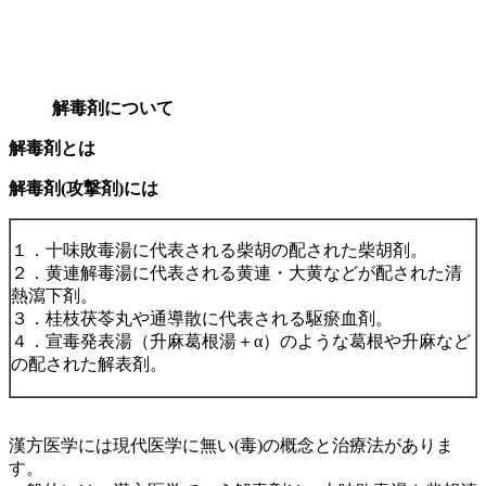
解毒剤について
解毒剤とは
解毒剤(攻撃剤)には
１．十味敗毒湯に代表される柴胡の配された柴胡剤。
２．黄連解毒湯に代表される黄連・大黄などが配された清
熱瀉下剤。
３．桂枝茯苓丸や通導散に代表される駆瘀血剤。
４．宣毒発表湯（升麻葛根湯＋α）のような葛根や升麻など
の配された解表剤。
漢方医学には現代医学に無い(毒)の概念と治療法がありま
す。