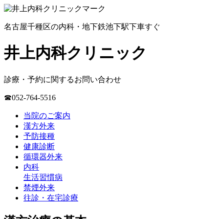
名古屋千種区の内科・地下鉄池下駅下車すぐ
井上内科クリニック
診療・予約に関するお問い合わせ
☎052-764-5516
当院のご案内
漢方外来
予防接種
健康診断
循環器外来
内科
生活習慣病
禁煙外来
往診・在宅診療