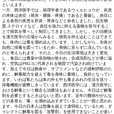
といえます。
一方、西洋医学では，病理学者であるウィルヒョウが，疾患
の本体は炎症（発赤・腫脹・疼痛）であると看破し，炎症に
よる各部の疾患を肝炎・胃炎などと命名しました。抗生物
質.ステロイドなど，炎症を強力に抑える薬物を投与するこ
とで病気を華々しく制圧してきました。しかし，その治療法
を漢方医学の立場からみると，病気を抑え込むことはできて
も，体内には毒を溜め込んでいます。しかしながら，生体が
自然に排毒を図っているため，発病に至らずに済んでいるも
のと考えられます。その上，今日の生活環境は大きく変化
し，食品には農薬や添加物が使われ，合成洗剤などが巷に溢
れ，空気はPM2.5に代表される物質で汚染され続けていま
す。加えて今日は飽食や，サプリメントなどの過剰摂取のた
めに，解毒能力を超えて毒を身体に蓄積し，負担となってい
ます。いわば私たちは体の外も中も毒まみれの生活を送り，
排毒機能が疲弊しきっています。西洋医学には，漢方医学に
おける解毒という概念も治療法もありません。今日ほど解毒
剤を必要とするときはないと思います。近年の難病やがんな
どの多発も「毒」を溜め込みすぎていることが一因と思われ
ます。今日の日本人は想像を超えて虚弱化しているため，ダ
イレクトに解毒を図る「攻撃剤」を使用できないことが多い