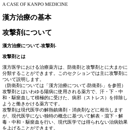
A CASE OF KANPO MEDICINE
漢方治療の基本
攻撃剤について
漢方治療について
‐
攻撃剤
‐
攻撃剤とは
漢方医学における治療薬方は、防衛剤と攻撃剤とに大まかに
分類することができます。このセクションでは主に攻撃剤に
ついて説明します。
（防衛剤については「漢方治療について‐防衛剤‐」を参照）
攻撃剤とはいわゆる陽病に使用される薬方で、汗・下・中
和・駆瘀血して積極的に受けた、病邪（ストレス）を排除し
ようと働きかける薬方です。
攻撃剤は現代医学の解熱鎮痛剤・消炎剤などに相当します
が、現代医学にない独特の概念に基づいて解表・瀉下・解
毒・中和・駆瘀血を行い、現代医学では得られない治病効果
を上げることができます。