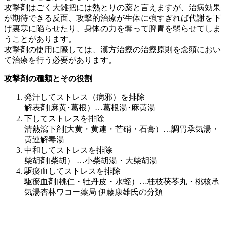
攻撃剤はごく大雑把には熱とりの薬と言えますが、治病効果
が期待できる反面、攻撃的治療が生体に強すぎれば代謝を下
げ裏寒に陥らせたり、身体の力を奪って脾胃を弱らせてしま
うことがあります。
攻撃剤の使用に際しては、漢方治療の治療原則を念頭におい
て治療を行う必要があります。
攻撃剤の種類とその役割
発汗してストレス（病邪）を排除
解表剤[麻黄･葛根）…葛根湯･麻黄湯
下してストレスを排除
清熱瀉下剤[大黄・黄連・芒硝・石膏）…調胃承気湯・
黄連解毒湯
中和してストレスを排除
柴胡剤[柴胡） …小柴胡湯・大柴胡湯
駆瘀血してストレスを排除
駆瘀血剤[桃仁・牡丹皮・水蛭）…桂枝茯苓丸・桃核承
気湯杏林ワコー薬局 伊藤康雄氏の分類