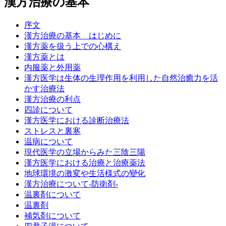
漢方治療の基本
序文
漢方治療の基本 はじめに
漢方薬を扱う上での心構え
漢方薬とは
内服薬と外用薬
漢方医学は生体の生理作用を利用した自然治癒力を活
かす治療法
漢方治療の利点
四診について
漢方医学における診断治療法
ストレスと裏寒
温病について
現代医学の立場からみた三陰三陽
漢方医学における治療と治療薬法
地球環境の激変や生活様式の變化
漢方治療について‐防衛剤‐
温裏剤について
温裏剤
補気剤について