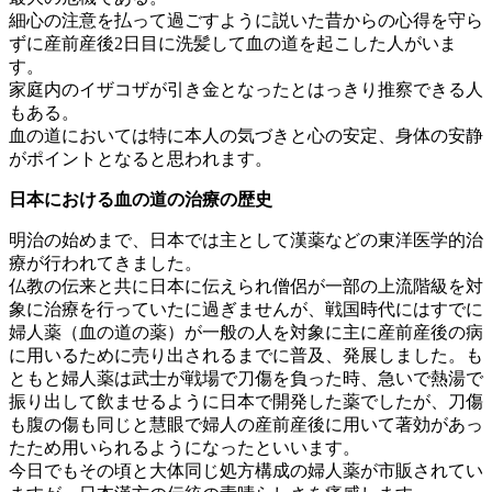
細心の注意を払って過ごすように説いた昔からの心得を守ら
ずに産前産後2日目に洗髪して血の道を起こした人がいま
す。
家庭内のイザコザが引き金となったとはっきり推察できる人
もある。
血の道においては特に本人の気づきと心の安定、身体の安静
がポイントとなると思われます。
日本における血の道の治療の歴史
明治の始めまで、日本では主として漢薬などの東洋医学的治
療が行われてきました。
仏教の伝来と共に日本に伝えられ僧侶が一部の上流階級を対
象に治療を行っていたに過ぎませんが、戦国時代にはすでに
婦人薬（血の道の薬）が一般の人を対象に主に産前産後の病
に用いるために売り出されるまでに普及、発展しました。も
ともと婦人薬は武士が戦場で刀傷を負った時、急いで熱湯で
振り出して飲ませるように日本で開発した薬でしたが、刀傷
も腹の傷も同じと慧眼で婦人の産前産後に用いて著効があっ
たため用いられるようになったといいます。
今日でもその頃と大体同じ処方構成の婦人薬が市販されてい