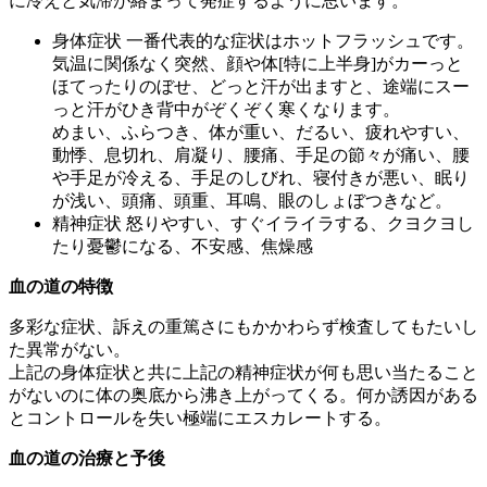
に冷えと気滞が絡まって発症するように思います。
身体症状 一番代表的な症状はホットフラッシュです。
気温に関係なく突然、顔や体[特に上半身]がカーっと
ほてったりのぼせ、どっと汗が出ますと、途端にスー
っと汗がひき背中がぞくぞく寒くなります。
めまい、ふらつき、体が重い、だるい、疲れやすい、
動悸、息切れ、肩凝り、腰痛、手足の節々が痛い、腰
や手足が冷える、手足のしびれ、寝付きが悪い、眠り
が浅い、頭痛、頭重、耳鳴、眼のしょぼつきなど。
精神症状 怒りやすい、すぐイライラする、クヨクヨし
たり憂鬱になる、不安感、焦燥感
血の道の特徴
多彩な症状、訴えの重篤さにもかかわらず検査してもたいし
た異常がない。
上記の身体症状と共に上記の精神症状が何も思い当たること
がないのに体の奥底から沸き上がってくる。何か誘因がある
とコントロールを失い極端にエスカレートする。
血の道の治療と予後