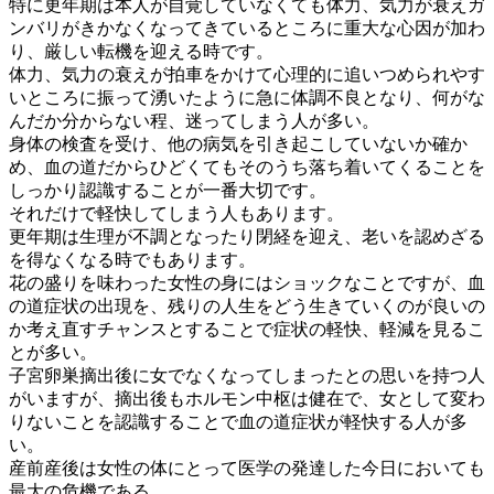
特に更年期は本人が自覚していなくても体力、気力が衰えガ
ンバリがきかなくなってきているところに重大な心因が加わ
り、厳しい転機を迎える時です。
体力、気力の衰えが拍車をかけて心理的に追いつめられやす
いところに振って湧いたように急に体調不良となり、何がな
んだか分からない程、迷ってしまう人が多い。
身体の検査を受け、他の病気を引き起こしていないか確か
め、血の道だからひどくてもそのうち落ち着いてくることを
しっかり認識することが一番大切です。
それだけで軽快してしまう人もあります。
更年期は生理が不調となったり閉経を迎え、老いを認めざる
を得なくなる時でもあります。
花の盛りを味わった女性の身にはショックなことですが、血
の道症状の出現を、残りの人生をどう生きていくのが良いの
か考え直すチャンスとすることで症状の軽快、軽減を見るこ
とが多い。
子宮卵巣摘出後に女でなくなってしまったとの思いを持つ人
がいますが、摘出後もホルモン中枢は健在で、女として変わ
りないことを認識することで血の道症状が軽快する人が多
い。
産前産後は女性の体にとって医学の発達した今日においても
最大の危機である。