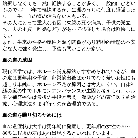
治療しなくても自然に軽快することが多く、一般的にひどい
ものでも2～3年で軽快するが、生涯のうちに何度も繰返した
り、一生、血の道の治らない人もいる。
その人にとって重大な心因（肉親の死や病気、子供の巣立
ち、夫の不貞、離婚など）があって発症した場合は軽快しに
くい。
また、生来の性格や気性と深く関係があり精神的状態の不安
定な人に強く発症し、予後も悪いことが多い。
血の道の成因
現代医学では、ホルモン補充療法がすすめられているが、血
の道は更年期や子宮、卵巣摘出後ばかりでなく若い女性にも
起こり単純に、ホルモン不足が原因とは考えにくい。自律神
経の嵐の中でホルモンアンバランスが主因と考えられ、ホル
モン補充療法は最後の手段と考え、漢薬などの東洋医学的治
療、心理療法をまず行うのが合理的である。
血の道を乗り切るためには
血の道症状は大半は更年期に発症し、更年期の女性の70～
80％に程度の差はあれ出現するといわれています。