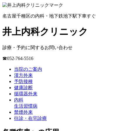
名古屋千種区の内科・地下鉄池下駅下車すぐ
井上内科クリニック
診療・予約に関するお問い合わせ
☎052-764-5516
当院のご案内
漢方外来
予防接種
健康診断
循環器外来
内科
生活習慣病
禁煙外来
往診・在宅診療