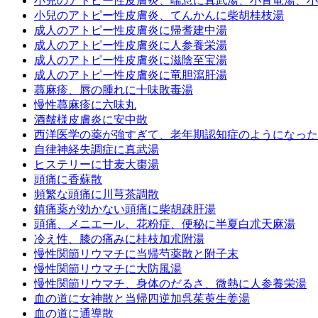
小兒のアトピー性皮膚炎、喘息に真武湯、小青竜湯、小
小兒のアトピー性皮膚炎、てんかんに柴胡桂枝湯
成人のアトピー性皮膚炎に帰耆建中湯
成人のアトピー性皮膚炎に人参養栄湯
成人のアトピー性皮膚炎に滋陰至宝湯
成人のアトピー性皮膚炎に竜胆瀉肝湯
蕁麻疹、唇の腫れに十味敗毒湯
慢性蕁麻疹に六味丸
酒皶様皮膚炎に安中散
西洋医学の薬が強すぎて、老年期認知症のようになった
自律神経失調症に真武湯
ヒステリーに甘麦大棗湯
頭痛に香蘇散
頻繁な頭痛に川芎茶調散
鎮痛薬が効かない頭痛に柴胡疎肝湯
頭痛、メニエール、花粉症、便秘に半夏白朮天麻湯
冷え性、膝の痛みに桂枝加朮附湯
慢性関節リウマチに当帰芍薬散と附子末
慢性関節リウマチに大防風湯
慢性関節リウマチ、身体のだるさ、微熱に人参養栄湯
血の道に女神散と当帰四逆加呉茱萸生姜湯
血の道に通導散