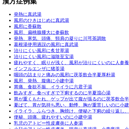
漢方症例集
発熱に真武湯
風邪のひきはじめに真武湯
風邪に香蘇散
風邪、扁桃腺腫大に参蘇飲
発熱、寒気、頭痛、頸肩の凝りに川芎茶調散
葛根湯使用過誤の風邪に真武湯
治りにくい風邪に炙甘草湯
治りにくい風邪に滋陰至宝湯
疲れやすく、眠りが浅く、風邪が治りにくいのに人参養
インフルエンザに猪苓湯
咽頭の詰まりと痛みの風邪に茯苓飲合半夏厚朴湯
風邪、発熱、腹痛に小建中湯
胃痛、食欲不振、イライラに六君子湯
飲みすぎ、食べすぎで下痢するのに半夏瀉心湯
胃が重くもたれ、ゲップが出て腹が張るのに茯苓飲合半
夏ばて、胃が気持ち悪い、動悸、胸が重苦しいのに小建
イライラ、ふらつき、胸焼け、便秘と下痢の繰り返し、
便秘、頭痛、疲れやすいのに小建中湯
乳児のアトピー性皮膚炎に人参湯