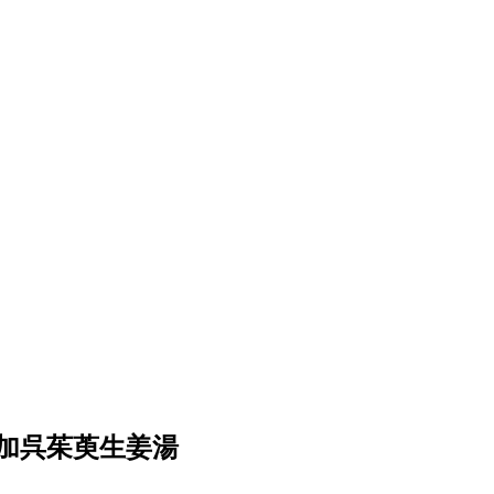
加呉茱萸生姜湯