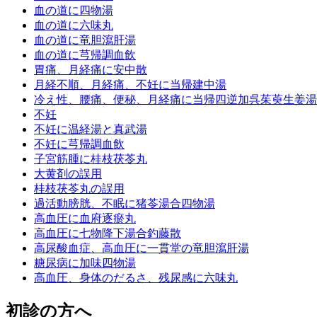
血の道に四物湯
血の道に六味丸
血の道に竜胆瀉肝湯
血の道に芎帰調血飲
胃痛、月経痛に安中散
月経不順、月経痛、不妊に当帰建中湯
冷え性、腰痛、便秘、月経痛に当帰四逆加呉茱萸生姜湯
不妊
不妊に温経湯と真武湯
不妊に芎帰調血飲
子宮筋腫に桂枝茯苓丸
大黄剤の誤用
桂枝茯苓丸の誤用
過活動膀胱、不眠に猪苓湯合四物湯
高血圧に血府逐瘀丸
高血圧に七物降下湯合釣藤散
高尿酸血症、高血圧に一貫堂の竜胆瀉肝湯
糖尿病に加味四物湯
高血圧、身体のだるさ、残尿感に六味丸
初診の方へ