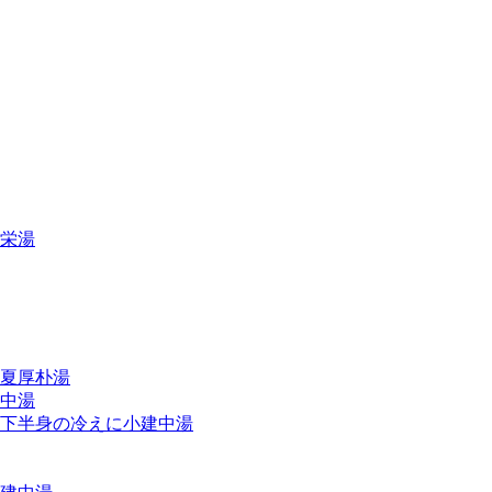
栄湯
夏厚朴湯
中湯
下半身の冷えに小建中湯