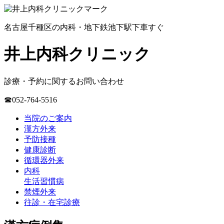
名古屋千種区の内科・地下鉄池下駅下車すぐ
井上内科クリニック
診療・予約に関するお問い合わせ
☎052-764-5516
当院のご案内
漢方外来
予防接種
健康診断
循環器外来
内科
生活習慣病
禁煙外来
往診・在宅診療