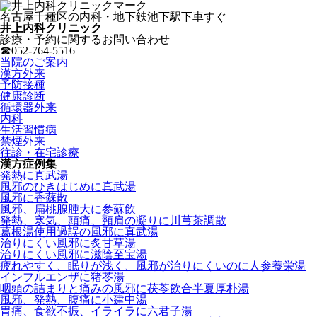
名古屋千種区の内科・地下鉄池下駅下車すぐ
井上内科クリニック
診療・予約に関するお問い合わせ
☎052-764-5516
当院のご案内
漢方外来
予防接種
健康診断
循環器外来
内科
生活習慣病
禁煙外来
往診・在宅診療
漢方症例集
発熱に真武湯
風邪のひきはじめに真武湯
風邪に香蘇散
風邪、扁桃腺腫大に参蘇飲
発熱、寒気、頭痛、頸肩の凝りに川芎茶調散
葛根湯使用過誤の風邪に真武湯
治りにくい風邪に炙甘草湯
治りにくい風邪に滋陰至宝湯
疲れやすく、眠りが浅く、風邪が治りにくいのに人参養栄湯
インフルエンザに猪苓湯
咽頭の詰まりと痛みの風邪に茯苓飲合半夏厚朴湯
風邪、発熱、腹痛に小建中湯
胃痛、食欲不振、イライラに六君子湯