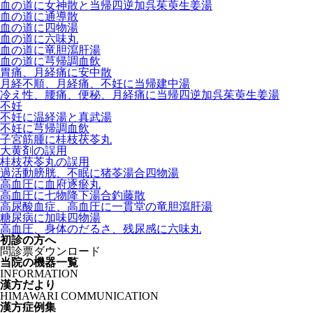
血の道に女神散と当帰四逆加呉茱萸生姜湯
血の道に通導散
血の道に四物湯
血の道に六味丸
血の道に竜胆瀉肝湯
血の道に芎帰調血飲
胃痛、月経痛に安中散
月経不順、月経痛、不妊に当帰建中湯
冷え性、腰痛、便秘、月経痛に当帰四逆加呉茱萸生姜湯
不妊
不妊に温経湯と真武湯
不妊に芎帰調血飲
子宮筋腫に桂枝茯苓丸
大黄剤の誤用
桂枝茯苓丸の誤用
過活動膀胱、不眠に猪苓湯合四物湯
高血圧に血府逐瘀丸
高血圧に七物降下湯合釣藤散
高尿酸血症、高血圧に一貫堂の竜胆瀉肝湯
糖尿病に加味四物湯
高血圧、身体のだるさ、残尿感に六味丸
初診の方へ
問診票ダウンロード
当院の機器一覧
INFORMATION
漢方だより
HIMAWARI COMMUNICATION
漢方症例集