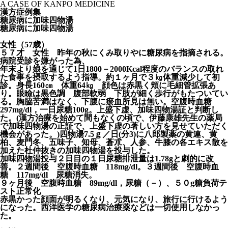
A CASE OF KANPO MEDICINE
漢方症例集
糖尿病に加味四物湯
糖尿病に加味四物湯
女性（
57
歳）
５７才 女性 昨年の秋にくみ取りやに糖尿病を指摘される。
病院受診を嫌がった為、
年末より娘を通じて1日1800－2000Kcal程度のバランスの取れ
た食事を摂取するよう指導。約１ヶ月で３㎏体重減少して初
診。身長160㎝ 体重64㎏ 顔色は赤黒く頬に毛細管拡張あ
り。眼瞼は黒色調 腹部軟弱 下肢が細く歩行がもたついてい
る。胸脇苦満はなく、下腹に瘀血所見は無い。空腹時血糖
297mg/dl，一日尿糖100g。上盛下虚、加味四物湯証と判断し
た。(漢方治療を始めて間もなくの頃で、伊藤康雄先生の薬局
で加味四物湯の正証で、上盛下虚の著しい方を見せていただく
機会があった。)四物湯7.5ｇ／日(分3)に八郎製薬の黄連、黄
柏、麦門冬、五味子、知母、蒼朮、人参、牛膝の各エキス散を
加えた杜仲抜きの加味四物湯を投与した。
加味四物湯投与２日目の１日尿糖排泄量は1.78gと劇的に改
善。２週間後 空腹時血糖 118mg/dl。３週間後 空腹時血
糖 117mg/dl 尿糖消失。
９ヶ月後 空腹時血糖 89mg/dl，尿糖（－）、５０g糖負荷テ
スト正常化
赤黒かった顔面が明るくなり、元気になり、旅行に行けるよう
になった。西洋医学の糖尿病治療薬などは一切使用しなかっ
た。