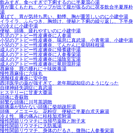
飲みすぎ、食べすぎで下痢するのに半夏瀉心湯
胃が重くもたれ、ゲップが出て腹が張るのに茯苓飲合半夏厚朴
湯
夏ばて、胃が気持ち悪い、動悸、胸が重苦しいのに小建中湯
イライラ、ふらつき、胸焼け、便秘と下痢の繰り返し、下半身
の冷えに小建中湯
便秘、頭痛、疲れやすいのに小建中湯
乳児のアトピー性皮膚炎に人参湯
小兒のアトピー性皮膚炎、喘息に真武湯、小青竜湯、小建中湯
小兒のアトピー性皮膚炎、てんかんに柴胡桂枝湯
成人のアトピー性皮膚炎に帰耆建中湯
成人のアトピー性皮膚炎に人参養栄湯
成人のアトピー性皮膚炎に滋陰至宝湯
成人のアトピー性皮膚炎に竜胆瀉肝湯
蕁麻疹、唇の腫れに十味敗毒湯
慢性蕁麻疹に六味丸
酒皶様皮膚炎に安中散
西洋医学の薬が強すぎて、老年期認知症のようになった
自律神経失調症に真武湯
ヒステリーに甘麦大棗湯
頭痛に香蘇散
頻繁な頭痛に川芎茶調散
鎮痛薬が効かない頭痛に柴胡疎肝湯
頭痛、メニエール、花粉症、便秘に半夏白朮天麻湯
冷え性、膝の痛みに桂枝加朮附湯
慢性関節リウマチに当帰芍薬散と附子末
慢性関節リウマチに大防風湯
慢性関節リウマチ、身体のだるさ、微熱に人参養栄湯