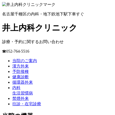
名古屋千種区の内科・地下鉄池下駅下車すぐ
井上内科クリニック
診療・予約に関するお問い合わせ
☎052-764-5516
当院のご案内
漢方外来
予防接種
健康診断
循環器外来
内科
生活習慣病
禁煙外来
往診・在宅診療