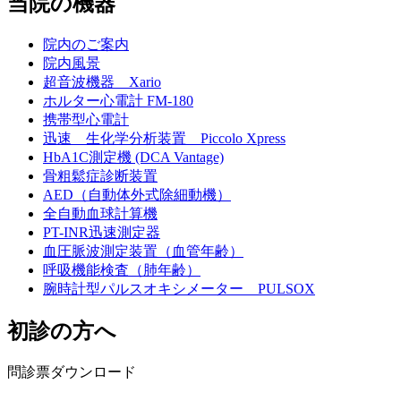
当院の機器
院内のご案内
院内風景
超音波機器 Xario
ホルター心電計 FM-180
携帯型心電計
迅速 生化学分析装置 Piccolo Xpress
HbA1C測定機 (DCA Vantage)
骨粗鬆症診断装置
AED（自動体外式除細動機）
全自動血球計算機
PT-INR迅速測定器
血圧脈波測定装置（血管年齢）
呼吸機能検査（肺年齢）
腕時計型パルスオキシメーター PULSOX
初診の方へ
問診票ダウンロード