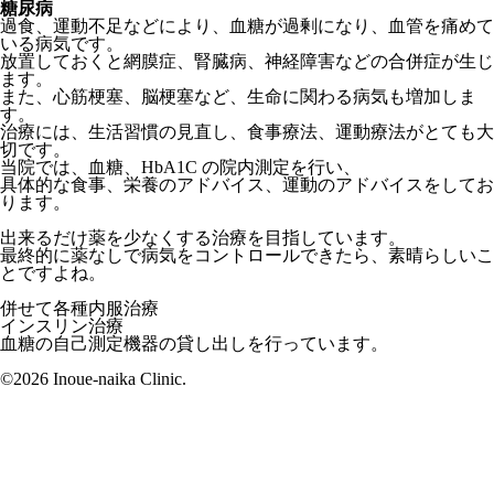
糖尿病
過食、運動不足などにより、血糖が過剰になり、血管を痛めて
いる病気です。
放置しておくと網膜症、腎臓病、神経障害などの合併症が生じ
ます。
また、心筋梗塞、脳梗塞など、生命に関わる病気も増加しま
す。
治療には、生活習慣の見直し、食事療法、運動療法がとても大
切です。
当院では、血糖、HbA1C の院内測定を行い、
具体的な食事、栄養のアドバイス、運動のアドバイスをしてお
ります。
出来るだけ薬を少なくする治療を目指しています。
最終的に薬なしで病気をコントロールできたら、素晴らしいこ
とですよね。
併せて各種内服治療
インスリン治療
血糖の自己測定機器の貸し出しを行っています。
©2026 Inoue-naika Clinic.