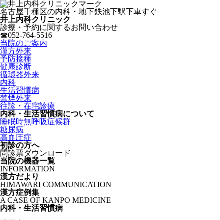
名古屋千種区の内科・地下鉄池下駅下車すぐ
井上内科クリニック
診療・予約に関するお問い合わせ
☎052-764-5516
当院のご案内
漢方外来
予防接種
健康診断
循環器外来
内科
生活習慣病
禁煙外来
往診・在宅診療
内科・生活習慣病について
睡眠時無呼吸症候群
糖尿病
高血圧症
初診の方へ
問診票ダウンロード
当院の機器一覧
INFORMATION
漢方だより
HIMAWARI COMMUNICATION
漢方症例集
A CASE OF KANPO MEDICINE
内科・生活習慣病